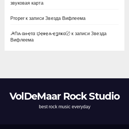
звуковая карта
Proper
к записи
Звезда Вифлеема
☭Ոሉαዙҿτα ಭҿҝҿሉҿʓяҝα〄
к записи
Звезда
Вифлеема
VolDeMaar Rock Studio
best rock music everyday