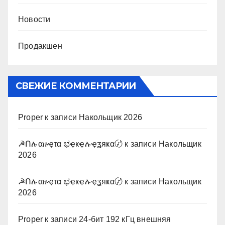
Новости
Продакшен
СВЕЖИЕ КОММЕНТАРИИ
Proper
к записи
Накольщик 2026
☭Ոሉαዙҿτα ಭҿҝҿሉҿʓяҝα〄
к записи
Накольщик
2026
☭Ոሉαዙҿτα ಭҿҝҿሉҿʓяҝα〄
к записи
Накольщик
2026
Proper
к записи
24-бит 192 кГц внешняя