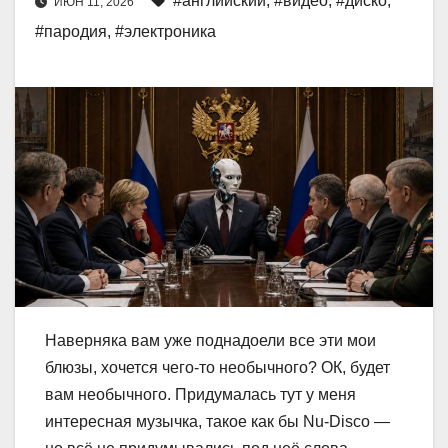
#английский
,
#видео
,
#диско
,
ИЮН 11, 2026
#пародия
,
#электроника
Наверняка вам уже поднадоели все эти мои
блюзы, хочется чего-то необычного? ОК, будет
вам необычного. Придумалась тут у меня
интересная музычка, такое как бы Nu-Disco —