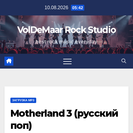
Перейти
10.08.2026
05:42
к
содержимому
VolDeMaar Rock Studio
best rock music everyday
ЗАГРУЗКА MP3
Motherland 3 (русский
поп)