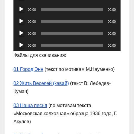
Аудиоплеер
00:00
00:00
Аудиоплеер
00:00
00:00
Аудиоплеер
00:00
00:00
Аудиоплеер
00:00
00:00
Файлы для скачивания:
01 Город Энн
(текст по мотивам М.Науменко)
02 Жить Веселей (кавай)
(текст В. Лебедев-
Кумач)
03 Наша песня
(по мотивам текста
«Московская колхозная» образца 1936 года, Г.
Акулов)