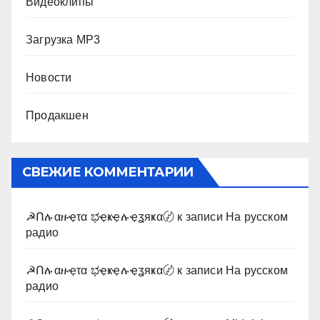
Видеоклипы
Загрузка MP3
Новости
Продакшен
СВЕЖИЕ КОММЕНТАРИИ
☭Ոሉαዙҿτα ಭҿҝҿሉҿʓяҝα〄
к записи
На русском
радио
☭Ոሉαዙҿτα ಭҿҝҿሉҿʓяҝα〄
к записи
На русском
радио