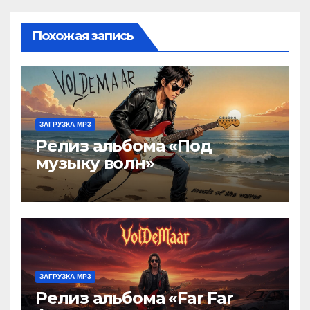
Похожая запись
ЗАГРУЗКА MP3
Релиз альбома «Под
музыку волн»
ЗАГРУЗКА MP3
Релиз альбома «Far Far