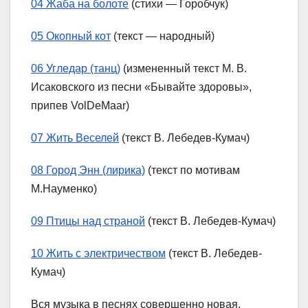
04 Жаба на болоте
(стихи — Горобчук)
05 Окопный кот
(текст — народный)
06 Угледар (танц)
(измененный текст М. В.
Исаковского из песни «Бывайте здоровы»,
припев VolDeMaar)
07 Жить Веселей
(текст В. Лебедев-Кумач)
08 Город Энн (лирика)
(текст по мотивам
М.Науменко)
09 Птицы над страной
(текст В. Лебедев-Кумач)
10 Жить с электричеством
(текст В. Лебедев-
Кумач)
Вся музыка в песнях совершенно новая,