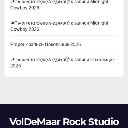
☭Ոሉαዙҿτα ಭҿҝҿሉҿʓяҝα〄
к записи
Midnight
Cowboy 2026
☭Ոሉαዙҿτα ಭҿҝҿሉҿʓяҝα〄
к записи
Midnight
Cowboy 2026
Proper
к записи
Накольщик 2026
☭Ոሉαዙҿτα ಭҿҝҿሉҿʓяҝα〄
к записи
Накольщик
2026
VolDeMaar Rock Studio