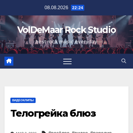
Перейти
08.08.2026
22:24
к
содержимому
VolDeMaar Rock Studio
best rock music everyday
ВИДЕОКЛИПЫ
Телогрейка блюз