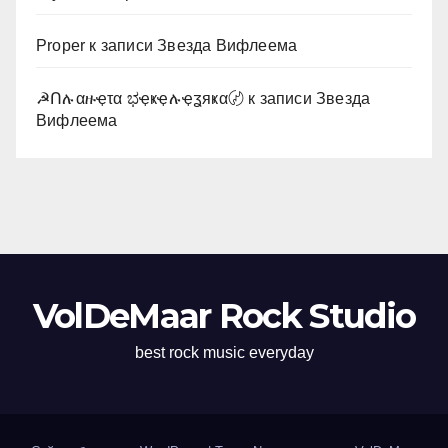
Proper
к записи
Звезда Вифлеема
☭Ոሉαዙҿτα ಭҿҝҿሉҿʓяҝα〄
к записи
Звезда
Вифлеема
VolDeMaar Rock Studio
best rock music everyday