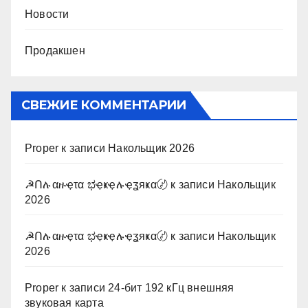
Новости
Продакшен
СВЕЖИЕ КОММЕНТАРИИ
Proper
к записи
Накольщик 2026
☭Ոሉαዙҿτα ಭҿҝҿሉҿʓяҝα〄
к записи
Накольщик
2026
☭Ոሉαዙҿτα ಭҿҝҿሉҿʓяҝα〄
к записи
Накольщик
2026
Proper
к записи
24-бит 192 кГц внешняя
звуковая карта