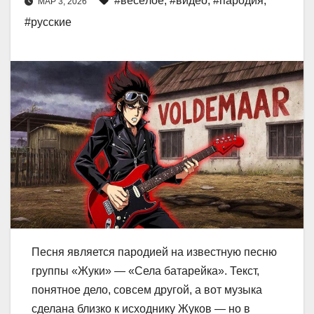
#весёлое
,
#видео
,
#пародия
,
МАР 3, 2026
#русские
Песня является пародией на известную песню
группы «Жуки» — «Села батарейка». Текст,
понятное дело, совсем другой, а вот музыка
сделана близко к исходнику Жуков — но в