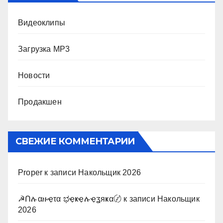
Видеоклипы
Загрузка MP3
Новости
Продакшен
СВЕЖИЕ КОММЕНТАРИИ
Proper
к записи
Накольщик 2026
☭Ոሉαዙҿτα ಭҿҝҿሉҿʓяҝα〄
к записи
Накольщик
2026