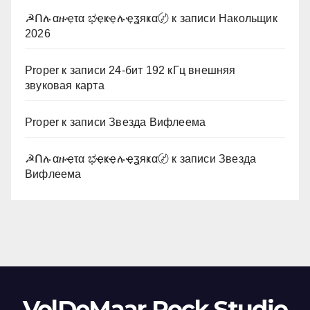
☭Ոሉαዙҿτα ಭҿҝҿሉҿʓяҝα〄
к записи
Накольщик
2026
Proper
к записи
24-бит 192 кГц внешняя
звуковая карта
Proper
к записи
Звезда Вифлеема
☭Ոሉαዙҿτα ಭҿҝҿሉҿʓяҝα〄
к записи
Звезда
Вифлеема
VolDeMaar Rock Studio