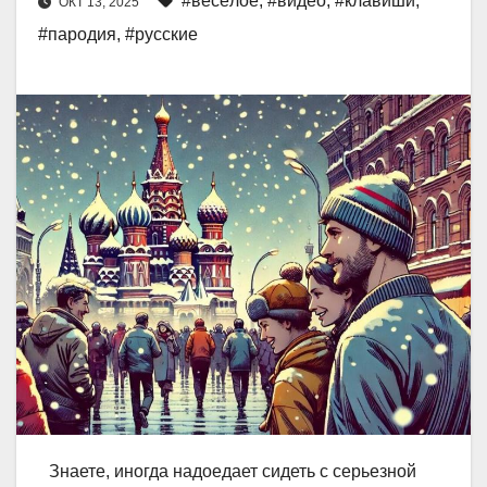
#весёлое
,
#видео
,
#клавиши
,
ОКТ 13, 2025
#пародия
,
#русские
Знаете, иногда надоедает сидеть с серьезной