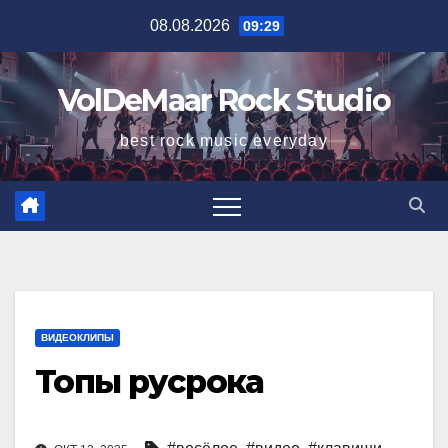
Перейти
08.08.2026
09:29
к
содержимому
VolDeMaar Rock Studio
best rock music everyday
ВИДЕОКЛИПЫ
Топы русрока