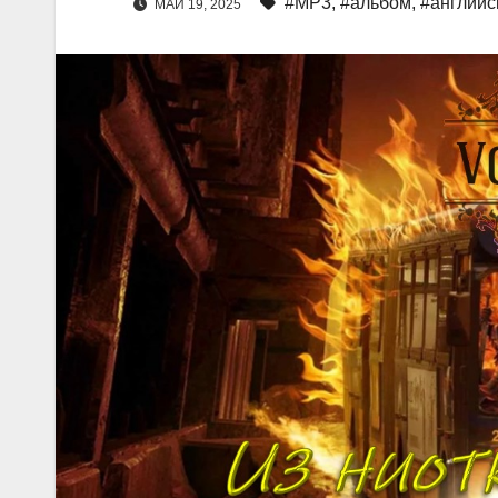
#MP3
,
#альбом
,
#английс
МАЙ 19, 2025