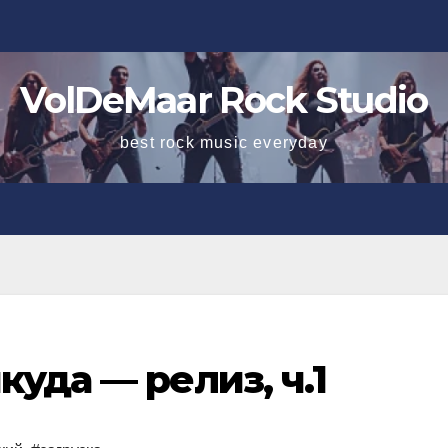
VolDeMaar Rock Studio
best rock music everyday
куда — релиз, ч.1