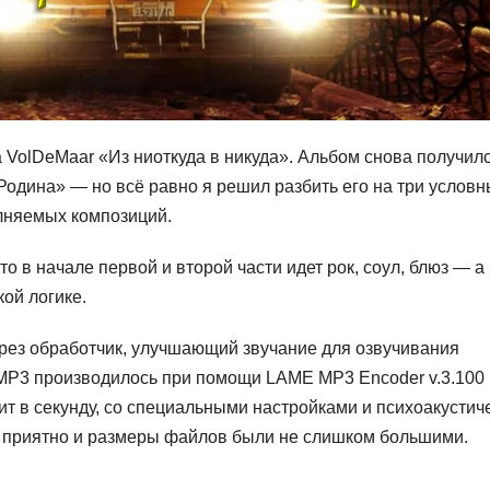
а VolDeMaar «Из ниоткуда в никуда». Альбом снова получил
«Родина» — но всё равно я решил разбить его на три услов
олняемых композиций.
о в начале первой и второй части идет рок, соул, блюз — а
ой логике.
ерез обработчик, улучшающий звучание для озвучивания
MP3 производилось при помощи LAME MP3 Encoder v.3.100 
ит в секунду, со специальными настройками и психоакустич
ло приятно и размеры файлов были не слишком большими.