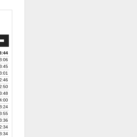
ьзуйте
иши
/
3:44
3:06
ы
3:45
чить
3:01
2:46
ьшить
2:50
ость.
3:48
4:00
3:24
3:55
3:36
2:34
3:34