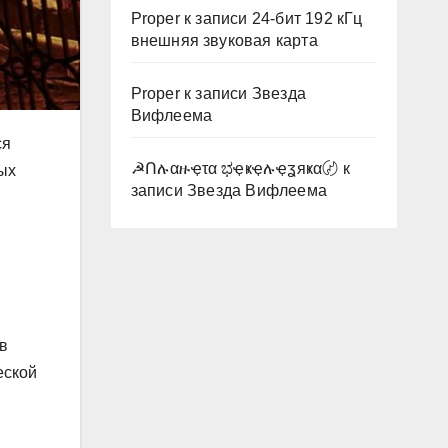
Proper
к записи
24-бит 192 кГц
внешняя звуковая карта
Proper
к записи
Звезда
Вифлеема
ся
☭Ոሉαዙҿτα ಭҿҝҿሉҿʓяҝα〄
к
ных
записи
Звезда Вифлеема
в
еской