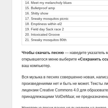
14.
Meet my melancholy blues
15.
Bulletproof amp
16.
Shitty show
17.
Sneaky mosquitos picnic
18.
Emptiness within el2
19.
Field day Sack race 2
20.
Intoxicated Groove
21.
Sneaky mosquitos 80th
Чтобы скачать песню
— наведите указатель 
открывшегося меню выберите
«Сохранить сс
ваш компьютер.
Вся музыка в песнях совершенно новая, написа
произведениями нет и быть не может. Тексты л
лицензии Creative Commons 4.0 для образовате
принадлежащими VolDeMaar, не предназначены
Некоторые песни ранее не выходили на видео.