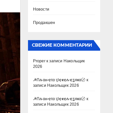
Новости
Продакшен
СВЕЖИЕ КОММЕНТАРИИ
Proper
к записи
Накольщик
2026
☭Ոሉαዙҿτα ಭҿҝҿሉҿʓяҝα〄
к
записи
Накольщик 2026
☭Ոሉαዙҿτα ಭҿҝҿሉҿʓяҝα〄
к
записи
Накольщик 2026