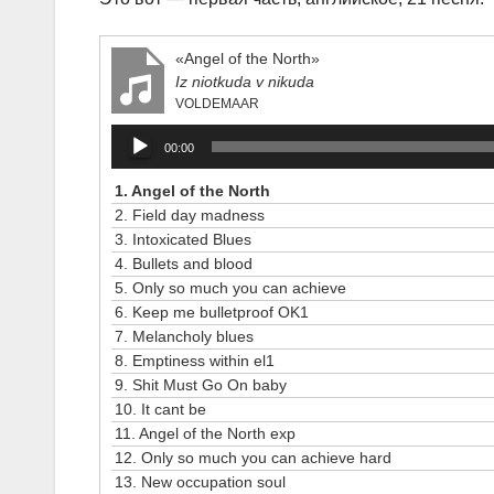
«Angel of the North»
Iz niotkuda v nikuda
VOLDEMAAR
Аудиоплеер
00:00
1.
Angel of the North
2.
Field day madness
3.
Intoxicated Blues
4.
Bullets and blood
5.
Only so much you can achieve
6.
Keep me bulletproof OK1
7.
Melancholy blues
8.
Emptiness within el1
9.
Shit Must Go On baby
10.
It cant be
11.
Angel of the North exp
12.
Only so much you can achieve hard
13.
New occupation soul