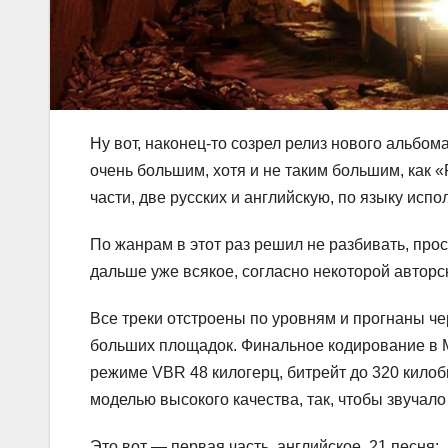
Ну вот, наконец-то созрел релиз нового альбом
очень большим, хотя и не таким большим, как 
части, две русских и английскую, по языку исп
По жанрам в этот раз решил не разбивать, прост
дальше уже всякое, согласно некоторой авторск
Все треки отстроены по уровням и прогнаны ч
больших площадок. Финальное кодирование в 
режиме VBR 48 килогерц, битрейт до 320 килоб
моделью высокого качества, так, чтобы звуча
Это вот — первая часть, английское, 21 песня: