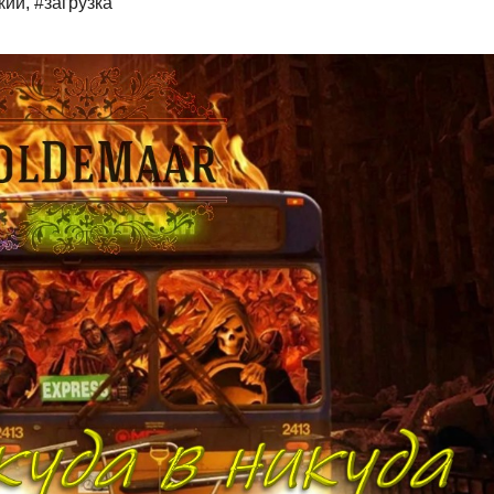
кий
,
#загрузка