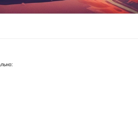
ально: