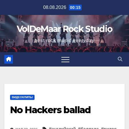
Перейти
08.08.2026
00:15
к
содержимому
VolDeMaar Rock Studio
best rock music everyday
ВИДЕОКЛИПЫ
No Hackers ballad