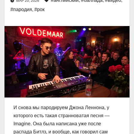
#английский
,
#баллада
,
#видео
,
МАР 20, 2026
#пародия
,
#рок
И снова мы пародируем Джона Леннона, у
которого есть такая странноватая песня —
Imagine. Она была написана уже после
распада Битлз, и вообще, как говорил сам