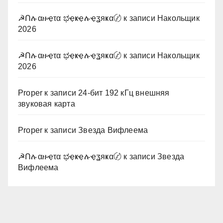
☭Ոሉαዙҿτα ಭҿҝҿሉҿʓяҝα〄
к записи
Накольщик
2026
☭Ոሉαዙҿτα ಭҿҝҿሉҿʓяҝα〄
к записи
Накольщик
2026
Proper
к записи
24-бит 192 кГц внешняя
звуковая карта
Proper
к записи
Звезда Вифлеема
☭Ոሉαዙҿτα ಭҿҝҿሉҿʓяҝα〄
к записи
Звезда
Вифлеема