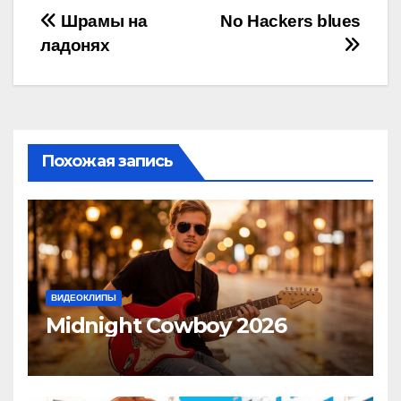
Навигация
Шрамы на
No Hackers blues
ладонях
по
записям
Похожая запись
ВИДЕОКЛИПЫ
Midnight Cowboy 2026