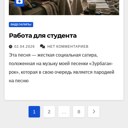
ВИДЕОКЛИПЫ
Работа для студента
02.04.2026
НЕТ КОММЕНТАРИЕВ
Эта песня — жесткая социальная сатира,
положенная на музыку моей песенки «Зурбаган-
рок», которая в свою очередь является пародией
на песню
Пагинация
1
2
…
8
записей