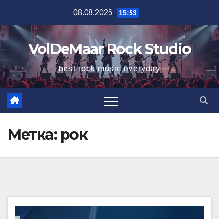
Перейти
08.08.2026
15:53
к
содержимому
VolDeMaar Rock Studio
best rock music everyday
Метка:
рок