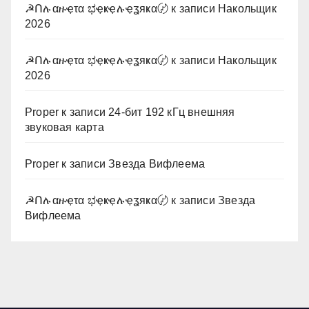
☭Ոሉαዙҿτα ಭҿҝҿሉҿʓяҝα〄
к записи
Накольщик
2026
☭Ոሉαዙҿτα ಭҿҝҿሉҿʓяҝα〄
к записи
Накольщик
2026
Proper
к записи
24-бит 192 кГц внешняя
звуковая карта
Proper
к записи
Звезда Вифлеема
☭Ոሉαዙҿτα ಭҿҝҿሉҿʓяҝα〄
к записи
Звезда
Вифлеема