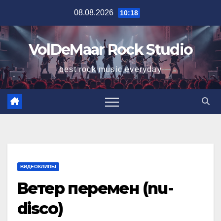
Перейти
08.08.2026
10:18
к
содержимому
VolDeMaar Rock Studio
best rock music everyday
ВИДЕОКЛИПЫ
Ветер перемен (nu-
disco)