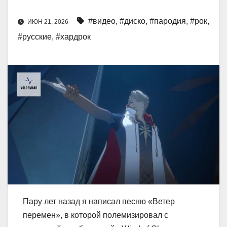
#видео
,
#диско
,
#пародия
,
#рок
,
ИЮН 21, 2026
#русские
,
#хардрок
Пару лет назад я написал песню «Ветер
перемен», в которой полемизировал с