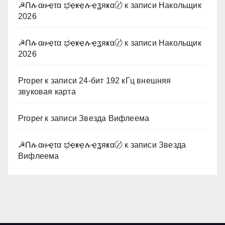
☭Ոሉαዙҿτα ಭҿҝҿሉҿʓяҝα〄
к записи
Накольщик
2026
☭Ոሉαዙҿτα ಭҿҝҿሉҿʓяҝα〄
к записи
Накольщик
2026
Proper
к записи
24-бит 192 кГц внешняя
звуковая карта
Proper
к записи
Звезда Вифлеема
☭Ոሉαዙҿτα ಭҿҝҿሉҿʓяҝα〄
к записи
Звезда
Вифлеема