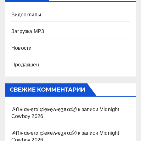
Видеоклипы
Загрузка MP3
Новости
Продакшен
СВЕЖИЕ КОММЕНТАРИИ
☭Ոሉαዙҿτα ಭҿҝҿሉҿʓяҝα〄
к записи
Midnight
Cowboy 2026
☭Ոሉαዙҿτα ಭҿҝҿሉҿʓяҝα〄
к записи
Midnight
Cowboy 2026