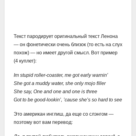
Текст пародирует оригинальный текст Ленона
— он фонетически очень близок (то есть на слух
похож) — но имеет другой смысл. Вот пример
(4 куплет):
Im stupid roller-coaster, me got early warnin’
She got a muddy water, she only mojo filler
She say, One and one and one is three
Got to be good-lookin’, ’cause she’s so hard to see
Это американ инглиш, да еще со слэнгом —
поэтому вот вам перевод: