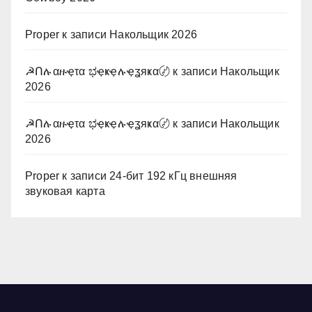
Proper
к записи
Накольщик 2026
☭Ոሉαዙҿτα ಭҿҝҿሉҿʓяҝα〄
к записи
Накольщик
2026
☭Ոሉαዙҿτα ಭҿҝҿሉҿʓяҝα〄
к записи
Накольщик
2026
Proper
к записи
24-бит 192 кГц внешняя
звуковая карта