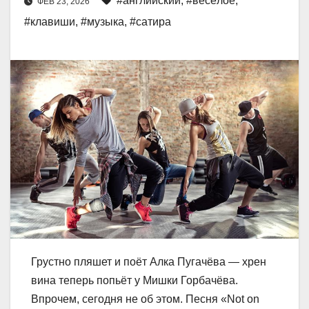
#английский
,
#весёлое
,
ФЕВ 23, 2026
#клавиши
,
#музыка
,
#сатира
Грустно пляшет и поёт Алка Пугачёва — хрен
вина теперь попьёт у Мишки Горбачёва.
Впрочем, сегодня не об этом. Песня «Not on