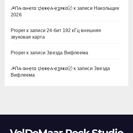
☭Ոሉαዙҿτα ಭҿҝҿሉҿʓяҝα〄
к записи
Накольщик
2026
Proper
к записи
24-бит 192 кГц внешняя
звуковая карта
Proper
к записи
Звезда Вифлеема
☭Ոሉαዙҿτα ಭҿҝҿሉҿʓяҝα〄
к записи
Звезда
Вифлеема
VolDeMaar Rock Studio