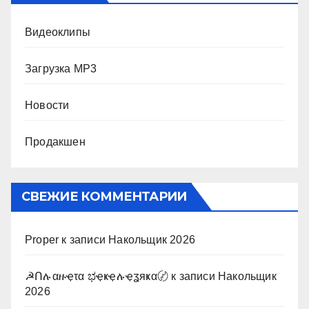
Видеоклипы
Загрузка MP3
Новости
Продакшен
СВЕЖИЕ КОММЕНТАРИИ
Proper
к записи
Накольщик 2026
☭Ոሉαዙҿτα ಭҿҝҿሉҿʓяҝα〄
к записи
Накольщик
2026