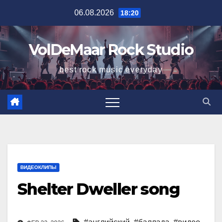
Перейти
06.08.2026
18:20
к
содержимому
VolDeMaar Rock Studio
best rock music everyday
ВИДЕОКЛИПЫ
Shelter Dweller song