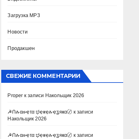
Загрузка MP3
Новости
Продакшен
СВЕЖИЕ КОММЕНТАРИИ
Proper
к записи
Накольщик 2026
☭Ոሉαዙҿτα ಭҿҝҿሉҿʓяҝα〄
к записи
Накольщик 2026
☭Ոሉαዙҿτα ಭҿҝҿሉҿʓяҝα〄
к записи