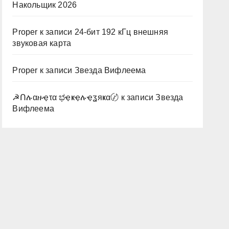
Накольщик 2026
Proper
к записи
24-бит 192 кГц внешняя
звуковая карта
Proper
к записи
Звезда Вифлеема
☭Ոሉαዙҿτα ಭҿҝҿሉҿʓяҝα〄
к записи
Звезда
Вифлеема