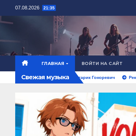
Перейти
07.08.2026
21:35
к
содержимому
ГЛАВНАЯ
ВОЙТИ НА САЙТ
Свежая музыка
night Cowboy 2026
Старик Гоноревич
Реквием по 