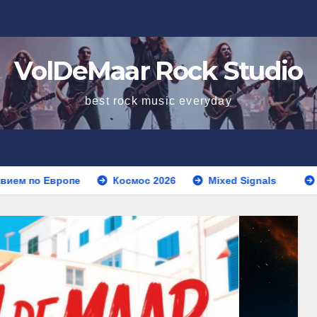
VolDeMaar Rock Studio
best rock music everyday
Европе
Космос 2026
Mixed Signals
Midnight