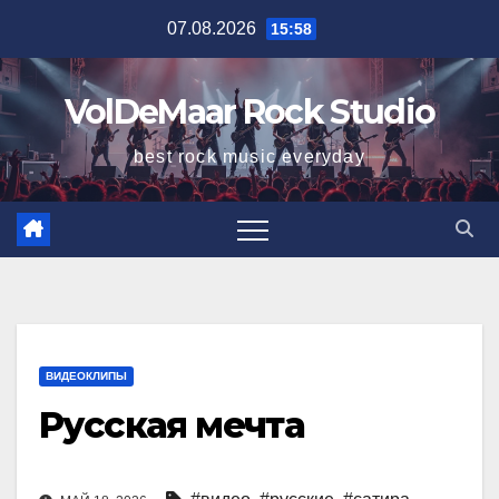
Перейти
07.08.2026
15:58
к
содержимому
VolDeMaar Rock Studio
best rock music everyday
ВИДЕОКЛИПЫ
Русская мечта