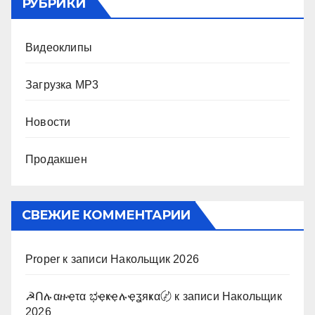
РУБРИКИ
Видеоклипы
Загрузка MP3
Новости
Продакшен
СВЕЖИЕ КОММЕНТАРИИ
Proper
к записи
Накольщик 2026
☭Ոሉαዙҿτα ಭҿҝҿሉҿʓяҝα〄
к записи
Накольщик
2026