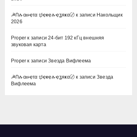
☭Ոሉαዙҿτα ಭҿҝҿሉҿʓяҝα〄
к записи
Накольщик
2026
Proper
к записи
24-бит 192 кГц внешняя
звуковая карта
Proper
к записи
Звезда Вифлеема
☭Ոሉαዙҿτα ಭҿҝҿሉҿʓяҝα〄
к записи
Звезда
Вифлеема