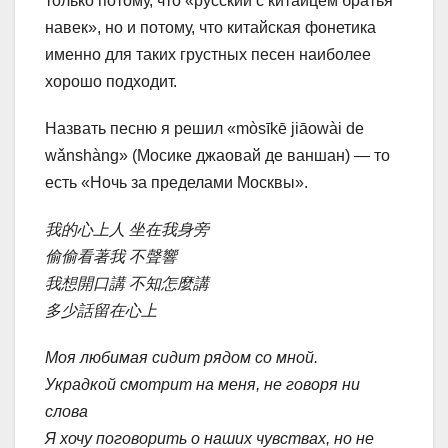
только потому, что «русский с китайцем братья
навек», но и потому, что китайская фонетика
именно для таких грустных песен наиболее
хорошо подходит.
Назвать песню я решил «mòsīkē jiāowài de
wǎnshàng» (Мосике джаовай де ваншан) — то
есть «Ночь за пределами Москвы».
我的心上人 坐在我身旁
偷偷看著我 不聲響
我想開口講 不知怎麼講
多少話留在心上
Моя любимая сидит рядом со мной.
Украдкой смотрит на меня, не говоря ни
слова
Я хочу поговорить о наших чувствах, но не