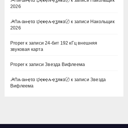
☭Ոሉαዙҿτα ಭҿҝҿሉҿʓяҝα〄
к записи
Накольщик
2026
☭Ոሉαዙҿτα ಭҿҝҿሉҿʓяҝα〄
к записи
Накольщик
2026
Proper
к записи
24-бит 192 кГц внешняя
звуковая карта
Proper
к записи
Звезда Вифлеема
☭Ոሉαዙҿτα ಭҿҝҿሉҿʓяҝα〄
к записи
Звезда
Вифлеема