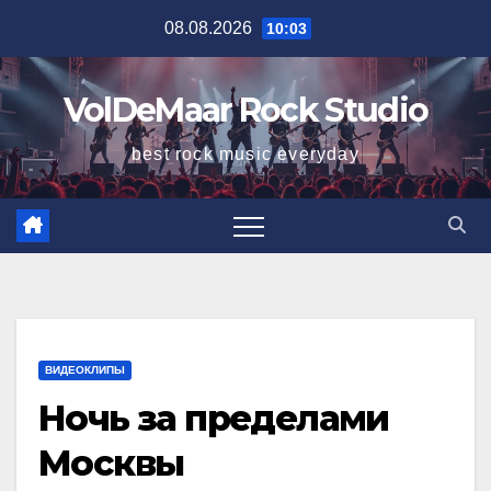
Перейти
08.08.2026
10:03
к
содержимому
VolDeMaar Rock Studio
best rock music everyday
ВИДЕОКЛИПЫ
Ночь за пределами
Москвы