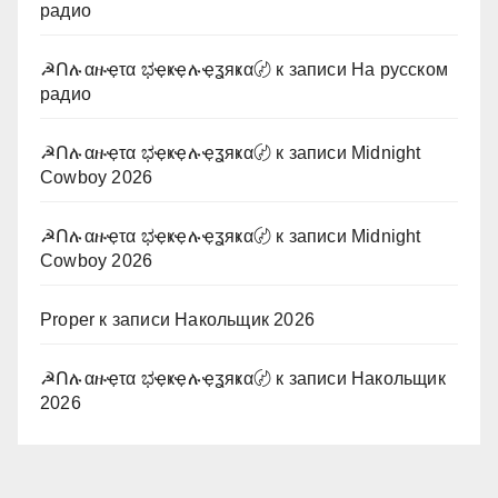
радио
☭Ոሉαዙҿτα ಭҿҝҿሉҿʓяҝα〄
к записи
На русском
радио
☭Ոሉαዙҿτα ಭҿҝҿሉҿʓяҝα〄
к записи
Midnight
Cowboy 2026
☭Ոሉαዙҿτα ಭҿҝҿሉҿʓяҝα〄
к записи
Midnight
Cowboy 2026
Proper
к записи
Накольщик 2026
☭Ոሉαዙҿτα ಭҿҝҿሉҿʓяҝα〄
к записи
Накольщик
2026