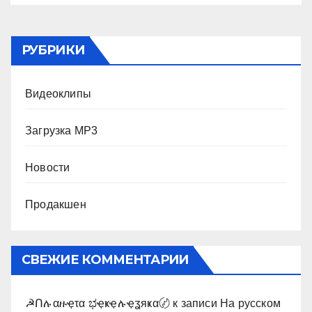
РУБРИКИ
Видеоклипы
Загрузка MP3
Новости
Продакшен
СВЕЖИЕ КОММЕНТАРИИ
☭Ոሉαዙҿτα ಭҿҝҿሉҿʓяҝα〄
к записи
На русском