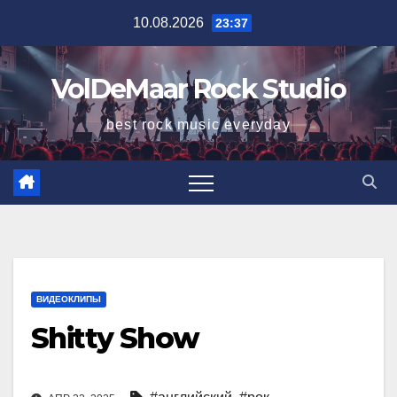
Перейти
10.08.2026
23:37
к
содержимому
VolDeMaar Rock Studio
best rock music everyday
ВИДЕОКЛИПЫ
Shitty Show