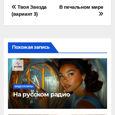
Навигация
Твоя Звезда
В печальном мире
(вариант 3)
по
записям
Похожая запись
ВИДЕОКЛИПЫ
На русском радио