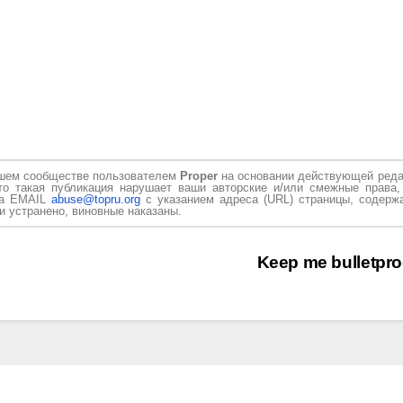
ашем сообществе пользователем
Proper
на основании действующей реда
то такая публикация нарушает ваши авторские и/или смежные права,
на EMAIL
abuse@topru.org
с указанием адреса (URL) страницы, содерж
и устранено, виновные наказаны.
Keep me bulletpr