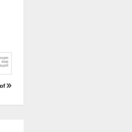
кции
 вам
ащей
oof