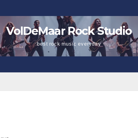
VolDeMaar Rock Studio
best rock music everyday