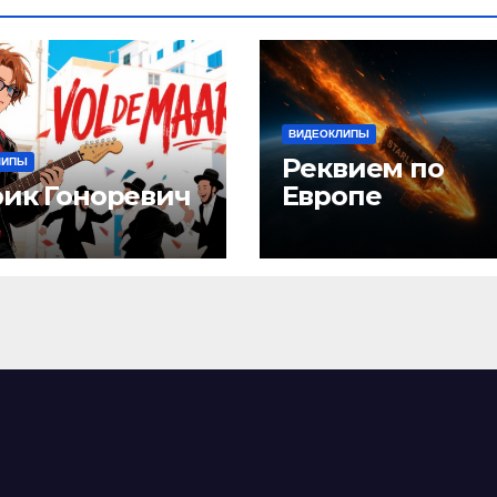
ВИДЕОКЛИПЫ
Реквием по
ЛИПЫ
рик Гоноревич
Европе