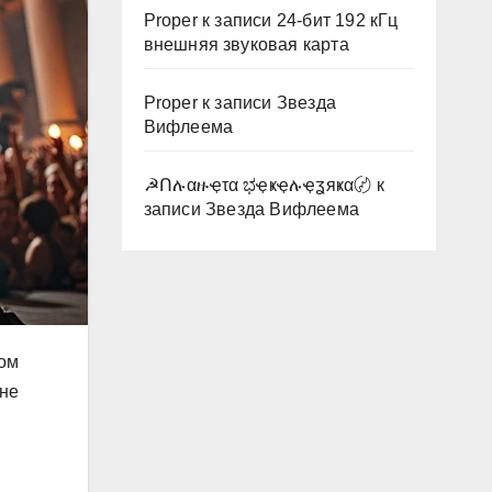
Proper
к записи
24-бит 192 кГц
внешняя звуковая карта
Proper
к записи
Звезда
Вифлеема
☭Ոሉαዙҿτα ಭҿҝҿሉҿʓяҝα〄
к
записи
Звезда Вифлеема
ром
 не