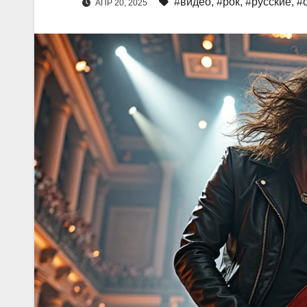
#видео
,
#рок
,
#русские
,
#
АПР 20, 2025