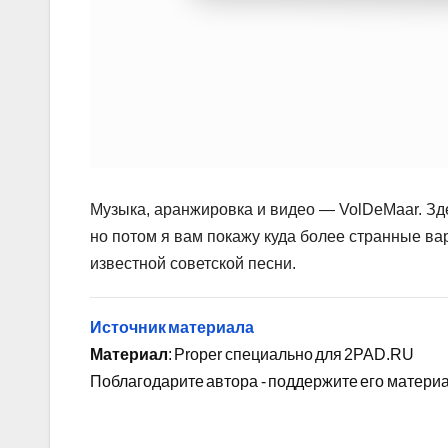
Музыка, аранжировка и видео — VolDeMaar. З
но потом я вам покажу куда более странные в
известной советской песни.
Источник материала
Материал
: Proper специально для 2PAD.RU
Поблагодарите автора - поддержите его матери